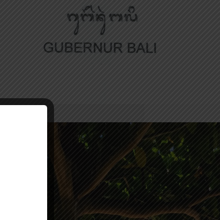
Provinsi Bali SE TENTANG
PENCEGAHAN KORUPSI DAN
PENGENDALIAN GRATIFIKAS DI
LINGKUNGAN PEMERINTAH
PROVINSI BALI
Pengumuman Kelulusan
PPDB 2024
Lorem Ipsum is simply dummy
text of the printing and
typesetting industry. Lorem