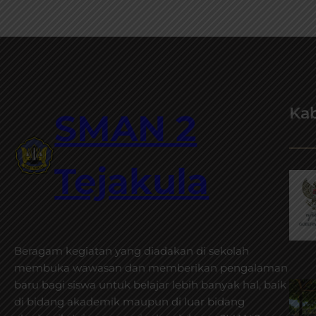
n
P
r
o
v
i
n
Kab
SMAN 2
s
i
B
Tejakula
a
l
i
Beragam kegiatan yang diadakan di sekolah
membuka wawasan dan memberikan pengalaman
baru bagi siswa untuk belajar lebih banyak hal, baik
di bidang akademik maupun di luar bidang