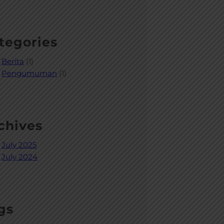
tegories
Berita
(1)
Pengumuman
(1)
chives
July 2025
July 2024
gs