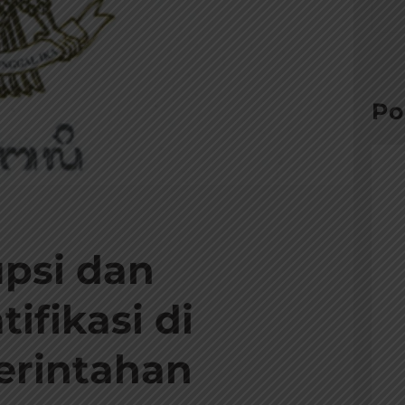
e
a
r
c
h
Po
psi dan
ifikasi di
erintahan