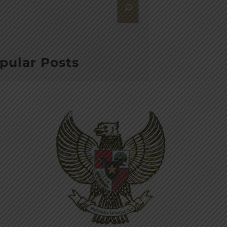
pular Posts
Pencegahan Korupsi dan
Pengendalian Gratifikasi di
Lingkungan Pemerintahan
Provinsi Bali
Surat Edaran Gubernur Bali
Nomor 12 Tahun 2025 tentang
Pencegahan Korupsi dan
Pengendalian Gratifikasi di
Lingkungan Pemerintahan