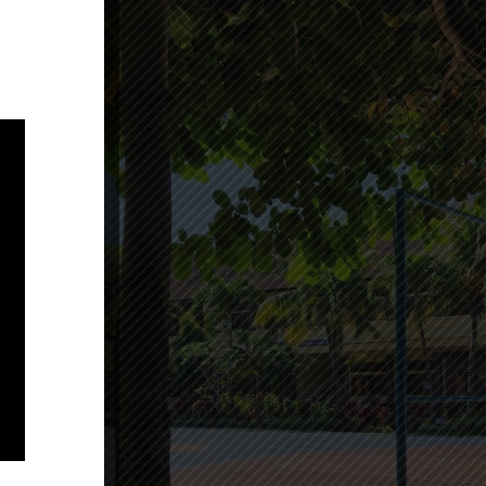
Ipsum has been the industry’s
standard dummy text ever since
the 1500s, when an unknown
printer took a galley of type and
scrambled it to make a type
specimen book. It has survived
not only five centuries, but also
the leap into electronic…