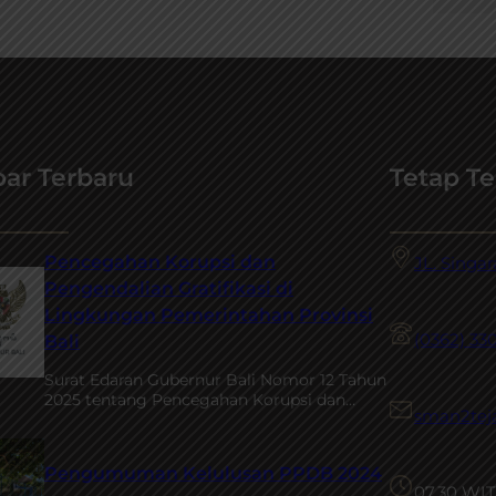
ar Terbaru
Tetap T
Pencegahan Korupsi dan
JL. Singa
Pengendalian Gratifikasi di
Lingkungan Pemerintahan Provinsi
(0362) 33
Bali
Surat Edaran Gubernur Bali Nomor 12 Tahun
2025 tentang Pencegahan Korupsi dan…
sman2tej
Pengumuman Kelulusan PPDB 2024
07.30 WIT