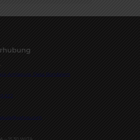
erhubung
raja-Amlapura, Desa Bondalem
03 822
akula@yahoo.com
A – 15.30 WITA