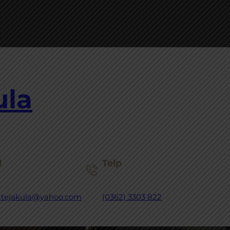
ula
l
Telp
tejakula@yahoo.com
(0362) 3303 822